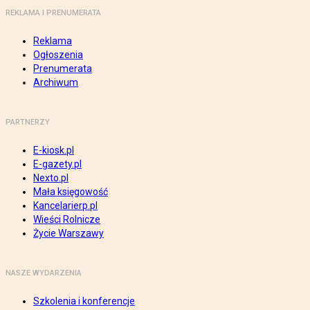
REKLAMA I PRENUMERATA
Reklama
Ogłoszenia
Prenumerata
Archiwum
PARTNERZY
E-kiosk.pl
E-gazety.pl
Nexto.pl
Mała księgowość
Kancelarierp.pl
Wieści Rolnicze
Życie Warszawy
NASZE WYDARZENIA
Szkolenia i konferencje