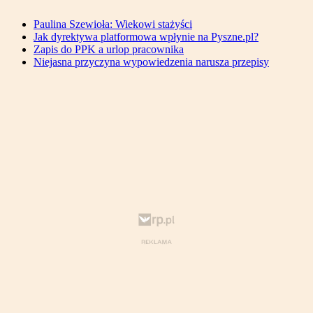
Paulina Szewioła: Wiekowi stażyści
Jak dyrektywa platformowa wpłynie na Pyszne.pl?
Zapis do PPK a urlop pracownika
Niejasna przyczyna wypowiedzenia narusza przepisy