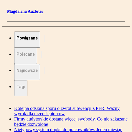
Magdalena Auzbiter
Powiązane
Polecane
Najnowsze
Tagi
Kolejna odsłona sporu o zwrot subwencji z PFR. Ważny
wyrok dla przedsiębiorców
Firmy audytorskie dostaną więcej swobody. Co nie zakazane
będzie dozwolone
Nietypowy system dopłat do pracowników. Jeden miesiąc