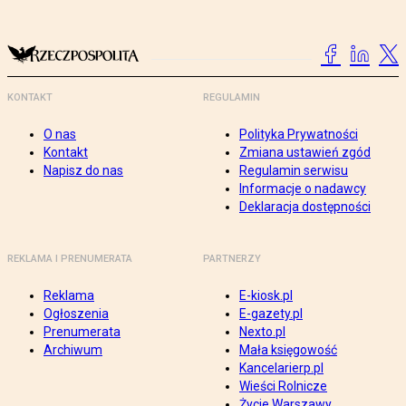
KONTAKT
REGULAMIN
O nas
Polityka Prywatności
Kontakt
Zmiana ustawień zgód
Napisz do nas
Regulamin serwisu
Informacje o nadawcy
Deklaracja dostępności
REKLAMA I PRENUMERATA
PARTNERZY
Reklama
E-kiosk.pl
Ogłoszenia
E-gazety.pl
Prenumerata
Nexto.pl
Archiwum
Mała księgowość
Kancelarierp.pl
Wieści Rolnicze
Życie Warszawy