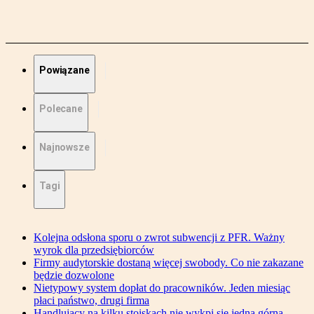
Powiązane
Polecane
Najnowsze
Tagi
Kolejna odsłona sporu o zwrot subwencji z PFR. Ważny
wyrok dla przedsiębiorców
Firmy audytorskie dostaną więcej swobody. Co nie zakazane
będzie dozwolone
Nietypowy system dopłat do pracowników. Jeden miesiąc
płaci państwo, drugi firma
Handlujący na kilku stoiskach nie wykpi się jedną górną