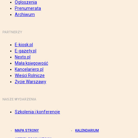
Ogłoszenia
Prenumerata
Archiwum
PARTNERZY
E-kiosk.pl
E-gazety.pl
Nexto.pl
Mała księgowość
Kancelarierp.pl
Wieści Rolnicze
Życie Warszawy
NASZE WYDARZENIA
Szkolenia i konferencje
MAPA STRONY
KALENDARIUM