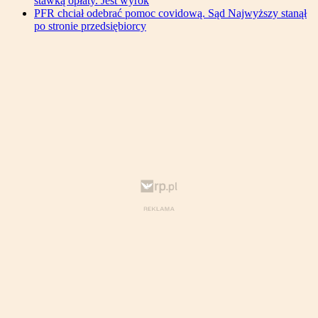
stawką opłaty. Jest wyrok
PFR chciał odebrać pomoc covidową. Sąd Najwyższy stanął
po stronie przedsiębiorcy