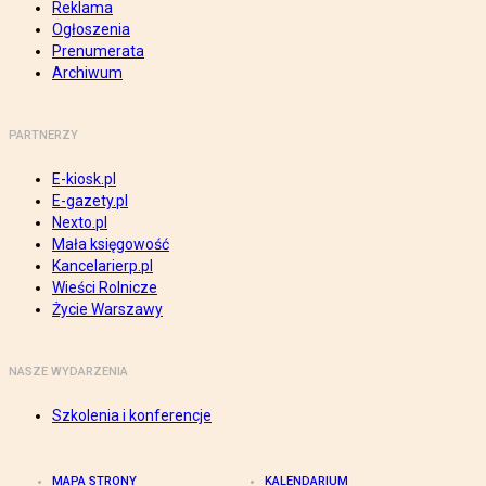
Reklama
Ogłoszenia
Prenumerata
Archiwum
PARTNERZY
E-kiosk.pl
E-gazety.pl
Nexto.pl
Mała księgowość
Kancelarierp.pl
Wieści Rolnicze
Życie Warszawy
NASZE WYDARZENIA
Szkolenia i konferencje
MAPA STRONY
KALENDARIUM