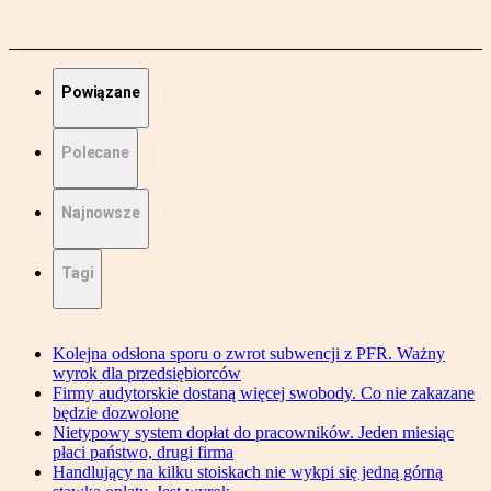
Powiązane
Polecane
Najnowsze
Tagi
Kolejna odsłona sporu o zwrot subwencji z PFR. Ważny
wyrok dla przedsiębiorców
Firmy audytorskie dostaną więcej swobody. Co nie zakazane
będzie dozwolone
Nietypowy system dopłat do pracowników. Jeden miesiąc
płaci państwo, drugi firma
Handlujący na kilku stoiskach nie wykpi się jedną górną