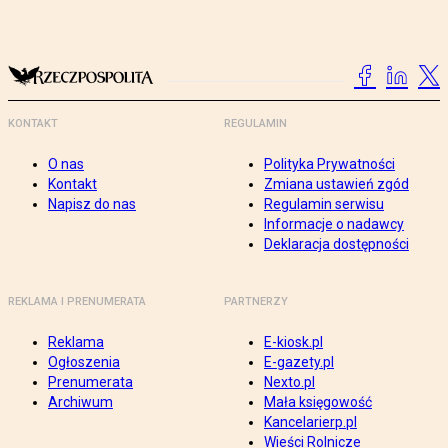
KONTAKT
REGULAMIN
O nas
Polityka Prywatności
Kontakt
Zmiana ustawień zgód
Napisz do nas
Regulamin serwisu
Informacje o nadawcy
Deklaracja dostępności
REKLAMA I PRENUMERATA
PARTNERZY
Reklama
E-kiosk.pl
Ogłoszenia
E-gazety.pl
Prenumerata
Nexto.pl
Archiwum
Mała księgowość
Kancelarierp.pl
Wieści Rolnicze