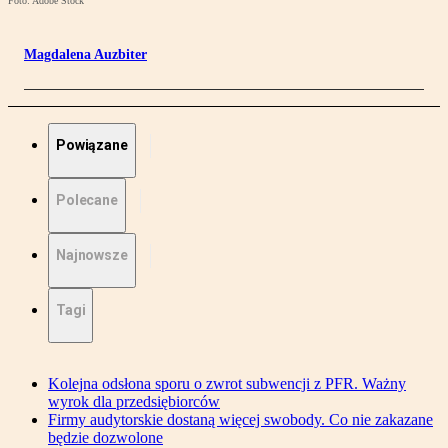
Foto: Adobe Stock
Magdalena Auzbiter
Powiązane
Polecane
Najnowsze
Tagi
Kolejna odsłona sporu o zwrot subwencji z PFR. Ważny
wyrok dla przedsiębiorców
Firmy audytorskie dostaną więcej swobody. Co nie zakazane
będzie dozwolone