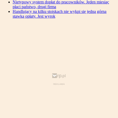
Nietypowy system dopłat do pracowników. Jeden miesiąc
płaci państwo, drugi firma
Handlujący na kilku stoiskach nie wykpi się jedną górną
stawką opłaty. Jest wyrok