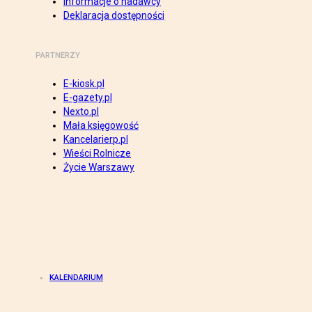
Informacje o nadawcy
Deklaracja dostępności
PARTNERZY
E-kiosk.pl
E-gazety.pl
Nexto.pl
Mała księgowość
Kancelarierp.pl
Wieści Rolnicze
Życie Warszawy
KALENDARIUM