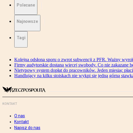
Polecane
Najnowsze
Tagi
Kolejna odsłona sporu o zwrot subwencji z PFR. Ważny wyrok
Firmy audytorskie dostaną więcej swobody. Co nie zakazane 
Nietypowy system dopłat do pracowników. Jeden miesiąc płaci
Handlujący na kilku stoiskach nie wykpi się jedną górną stawką
KONTAKT
O nas
Kontakt
Napisz do nas