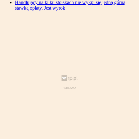
Handlujący na kilku stoiskach nie wykpi się jedną górną
stawką opłaty. Jest wyrok