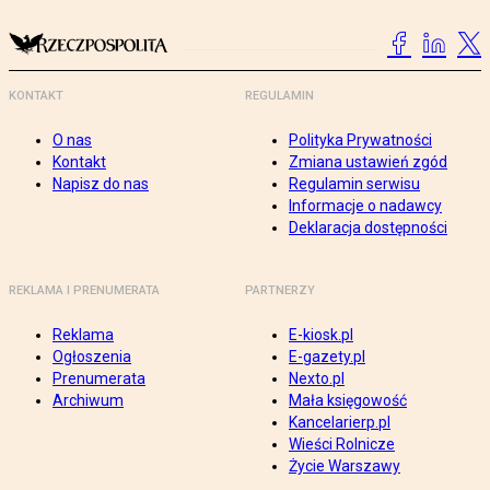
KONTAKT
REGULAMIN
O nas
Polityka Prywatności
Kontakt
Zmiana ustawień zgód
Napisz do nas
Regulamin serwisu
Informacje o nadawcy
Deklaracja dostępności
REKLAMA I PRENUMERATA
PARTNERZY
Reklama
E-kiosk.pl
Ogłoszenia
E-gazety.pl
Prenumerata
Nexto.pl
Archiwum
Mała księgowość
Kancelarierp.pl
Wieści Rolnicze
Życie Warszawy