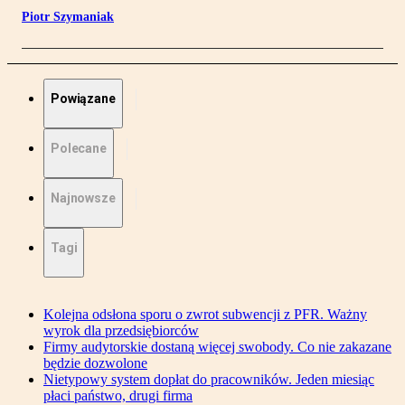
Piotr Szymaniak
Powiązane
Polecane
Najnowsze
Tagi
Kolejna odsłona sporu o zwrot subwencji z PFR. Ważny
wyrok dla przedsiębiorców
Firmy audytorskie dostaną więcej swobody. Co nie zakazane
będzie dozwolone
Nietypowy system dopłat do pracowników. Jeden miesiąc
płaci państwo, drugi firma