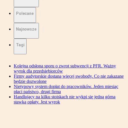
Polecane
Najnowsze
Tagi
Kolejna odsłona sporu o zwrot subwencji z PFR. Ważny
wyrok dla przedsiębiorców
Firmy audytorskie dostaną więcej swobody. Co nie zakazane
będzie dozwolone
Nietypowy system dopłat do pracowników. Jeden miesiąc
płaci państwo, drugi firma
Handlujący na kilku stoiskach nie wykpi się jedną górną
stawką opłaty. Jest wyrok