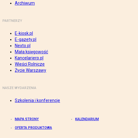
Archiwum
PARTNERZY
E-kiosk.pl
E-gazety.pl
Nexto.pl
Mała księgowość
Kancelarierp.pl
Wieści Rolnicze
Życie Warszawy
NASZE WYDARZENIA
Szkolenia i konferencje
MAPA STRONY
KALENDARIUM
OFERTA PRODUKTOWA