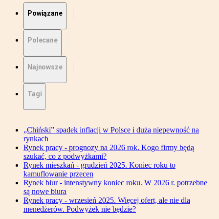
Powiązane
Polecane
Najnowsze
Tagi
„Chiński” spadek inflacji w Polsce i duża niepewność na
rynkach
Rynek pracy - prognozy na 2026 rok. Kogo firmy będą
szukać, co z podwyżkami?
Rynek mieszkań - grudzień 2025. Koniec roku to
kamuflowanie przecen
Rynek biur - intenstywny koniec roku. W 2026 r. potrzebne
są nowe biura
Rynek pracy - wrzesień 2025. Więcej ofert, ale nie dla
menedżerów. Podwyżek nie będzie?