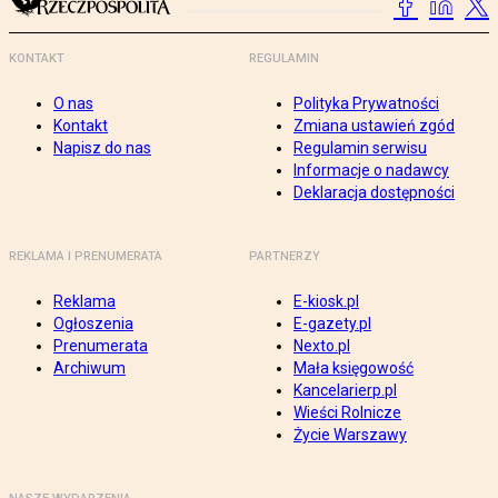
KONTAKT
REGULAMIN
O nas
Polityka Prywatności
Kontakt
Zmiana ustawień zgód
Napisz do nas
Regulamin serwisu
Informacje o nadawcy
Deklaracja dostępności
REKLAMA I PRENUMERATA
PARTNERZY
Reklama
E-kiosk.pl
Ogłoszenia
E-gazety.pl
Prenumerata
Nexto.pl
Archiwum
Mała księgowość
Kancelarierp.pl
Wieści Rolnicze
Życie Warszawy