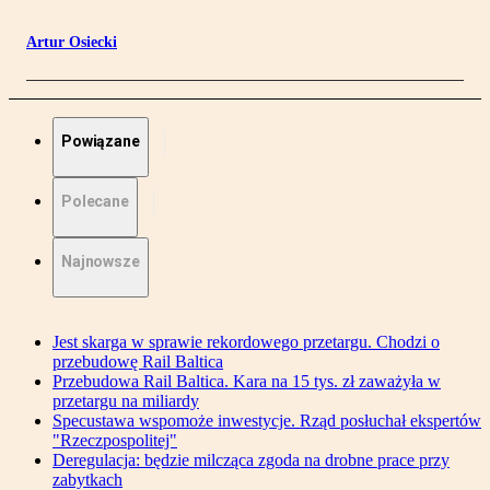
Artur Osiecki
Powiązane
Polecane
Najnowsze
Jest skarga w sprawie rekordowego przetargu. Chodzi o
przebudowę Rail Baltica
Przebudowa Rail Baltica. Kara na 15 tys. zł zaważyła w
przetargu na miliardy
Specustawa wspomoże inwestycje. Rząd posłuchał ekspertów
"Rzeczpospolitej"
Deregulacja: będzie milcząca zgoda na drobne prace przy
zabytkach