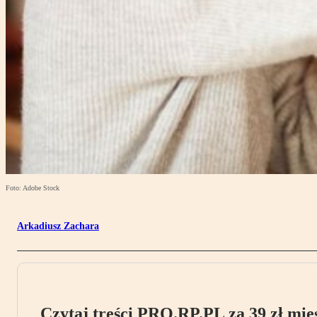
Foto: Adobe Stock
Arkadiusz Zachara
Czytaj treści PRO.RP.PL za 39 zł mies