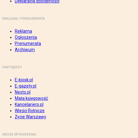
Deklaracja dostępności
REKLAMA I PRENUMERATA
Reklama
Ogłoszenia
Prenumerata
Archiwum
PARTNERZY
E-kiosk.pl
E-gazety.pl
Nexto.pl
Mała księgowość
Kancelarierp.pl
Wieści Rolnicze
Życie Warszawy
NASZE WYDARZENIA