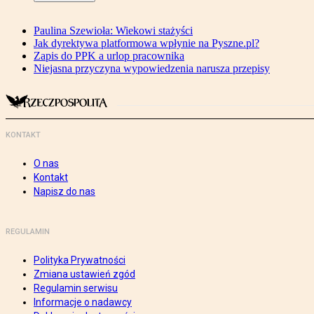
Paulina Szewioła: Wiekowi stażyści
Jak dyrektywa platformowa wpłynie na Pyszne.pl?
Zapis do PPK a urlop pracownika
Niejasna przyczyna wypowiedzenia narusza przepisy
KONTAKT
O nas
Kontakt
Napisz do nas
REGULAMIN
Polityka Prywatności
Zmiana ustawień zgód
Regulamin serwisu
Informacje o nadawcy