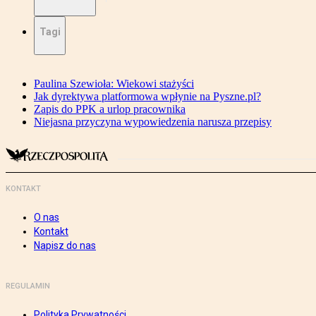
Tagi
Paulina Szewioła: Wiekowi stażyści
Jak dyrektywa platformowa wpłynie na Pyszne.pl?
Zapis do PPK a urlop pracownika
Niejasna przyczyna wypowiedzenia narusza przepisy
KONTAKT
O nas
Kontakt
Napisz do nas
REGULAMIN
Polityka Prywatności