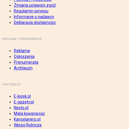
Zmiana ustawień zgód
Regulamin serwisu
Informacje o nadawcy
Deklaracja dostępności
REKLAMA I PRENUMERATA
Reklama
Ogłoszenia
Prenumerata
Archiwum
PARTNERZY
E-kiosk.pl
E-gazety.pl
Nexto.pl
Mała księgowość
Kancelarierp.pl
Wieści Rolnicze