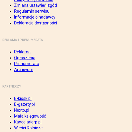
Zmiana ustawień zgód
Regulamin serwisu
Informacje o nadawcy
Deklaracja dostępności
REKLAMA I PRENUMERATA
Reklama
Ogłoszenia
Prenumerata
Archiwum
PARTNERZY
E-kiosk.pl
E-gazety.pl
Nexto.pl
Mała księgowość
Kancelarierp.pl
Wieści Rolnicze