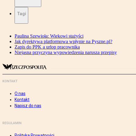
Tagi
Paulina Szewioła: Wiekowi stażyści
Jak dyrektywa platformowa wpłynie na Pyszne.pl?
Zapis do PPK a urlop pracownika
Niejasna przyczyna wypowiedzenia narusza przepisy
KONTAKT
O nas
Kontakt
Napisz do nas
REGULAMIN
Polityka Prywatności