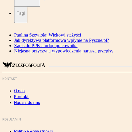
Tagi
Paulina Szewioła: Wiekowi stażyści
Jak dyrektywa platformowa wpłynie na Pyszne.pl?
Zapis do PPK a urlop pracownika
Niejasna przyczyna wypowiedzenia narusza przepisy
KONTAKT
O nas
Kontakt
Napisz do nas
REGULAMIN
Polityka Prywatności