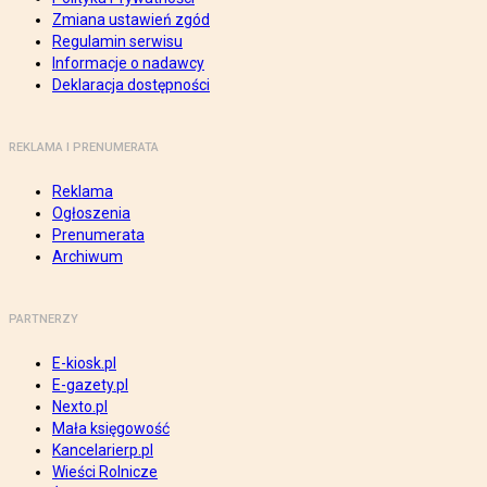
Zmiana ustawień zgód
Regulamin serwisu
Informacje o nadawcy
Deklaracja dostępności
REKLAMA I PRENUMERATA
Reklama
Ogłoszenia
Prenumerata
Archiwum
PARTNERZY
E-kiosk.pl
E-gazety.pl
Nexto.pl
Mała księgowość
Kancelarierp.pl
Wieści Rolnicze