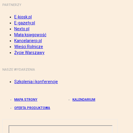
PARTNERZY
E-kiosk.pl
E-gazety.pl
Nexto.pl
Mała księgowość
Kancelarierp.pl
Wieści Rolnicze
Życie Warszawy
NASZE WYDARZENIA
Szkolenia i konferencje
MAPA STRONY
KALENDARIUM
OFERTA PRODUKTOWA