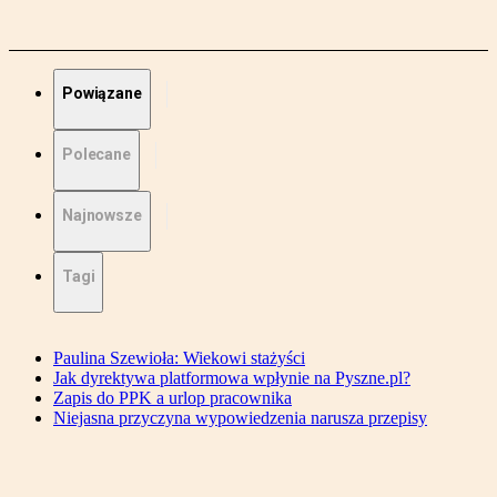
Powiązane
Polecane
Najnowsze
Tagi
Paulina Szewioła: Wiekowi stażyści
Jak dyrektywa platformowa wpłynie na Pyszne.pl?
Zapis do PPK a urlop pracownika
Niejasna przyczyna wypowiedzenia narusza przepisy