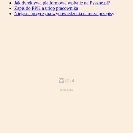
Jak dyrektywa platformowa wpłynie na Pyszne.pl?
Zapis do PPK a urlop pracownika
Niejasna przyczyna wypowiedzenia narusza przepisy