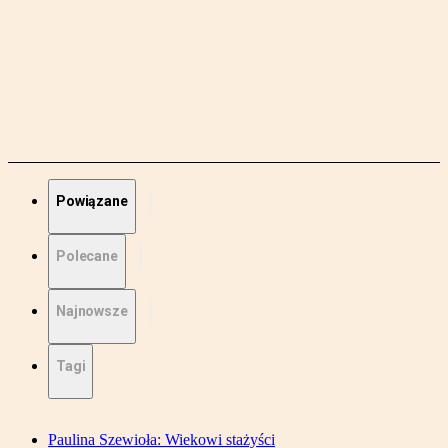
Powiązane
Polecane
Najnowsze
Tagi
Paulina Szewioła: Wiekowi stażyści