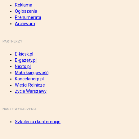
Reklama
Ogłoszenia
Prenumerata
Archiwum
PARTNERZY
E-kiosk.pl
E-gazety.pl
Nexto.pl
Mała księgowość
Kancelarierp.pl
Wieści Rolnicze
Życie Warszawy
NASZE WYDARZENIA
Szkolenia i konferencje