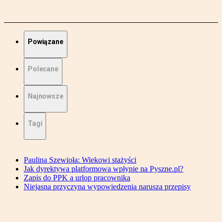
Powiązane
Polecane
Najnowsze
Tagi
Paulina Szewioła: Wiekowi stażyści
Jak dyrektywa platformowa wpłynie na Pyszne.pl?
Zapis do PPK a urlop pracownika
Niejasna przyczyna wypowiedzenia narusza przepisy