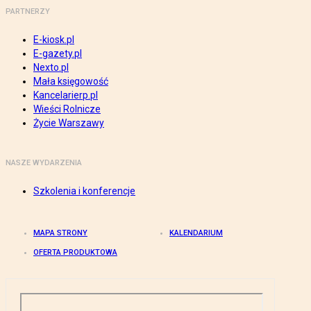
PARTNERZY
E-kiosk.pl
E-gazety.pl
Nexto.pl
Mała księgowość
Kancelarierp.pl
Wieści Rolnicze
Życie Warszawy
NASZE WYDARZENIA
Szkolenia i konferencje
MAPA STRONY
KALENDARIUM
OFERTA PRODUKTOWA