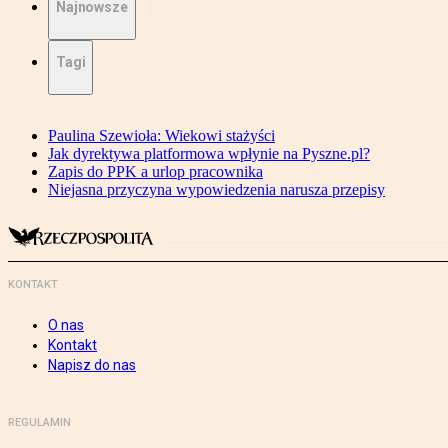
Najnowsze
Tagi
Paulina Szewioła: Wiekowi stażyści
Jak dyrektywa platformowa wpłynie na Pyszne.pl?
Zapis do PPK a urlop pracownika
Niejasna przyczyna wypowiedzenia narusza przepisy
KONTAKT
O nas
Kontakt
Napisz do nas
REGULAMIN