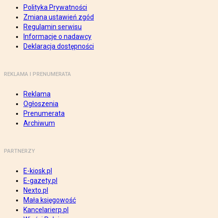
Polityka Prywatności
Zmiana ustawień zgód
Regulamin serwisu
Informacje o nadawcy
Deklaracja dostępności
REKLAMA I PRENUMERATA
Reklama
Ogłoszenia
Prenumerata
Archiwum
PARTNERZY
E-kiosk.pl
E-gazety.pl
Nexto.pl
Mała księgowość
Kancelarierp.pl