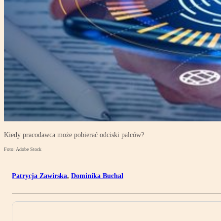
Kiedy pracodawca może pobierać odciski palców?
Foto: Adobe Stock
Patrycja Zawirska
,
Dominika Buchal