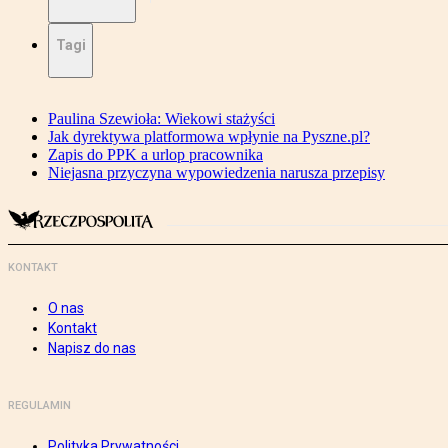
Tagi
Paulina Szewioła: Wiekowi stażyści
Jak dyrektywa platformowa wpłynie na Pyszne.pl?
Zapis do PPK a urlop pracownika
Niejasna przyczyna wypowiedzenia narusza przepisy
KONTAKT
O nas
Kontakt
Napisz do nas
REGULAMIN
Polityka Prywatności