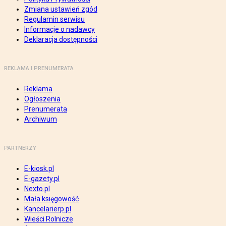
Zmiana ustawień zgód
Regulamin serwisu
Informacje o nadawcy
Deklaracja dostępności
REKLAMA I PRENUMERATA
Reklama
Ogłoszenia
Prenumerata
Archiwum
PARTNERZY
E-kiosk.pl
E-gazety.pl
Nexto.pl
Mała księgowość
Kancelarierp.pl
Wieści Rolnicze