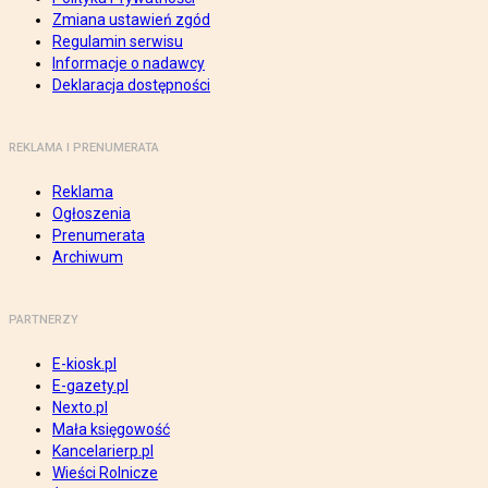
Zmiana ustawień zgód
Regulamin serwisu
Informacje o nadawcy
Deklaracja dostępności
REKLAMA I PRENUMERATA
Reklama
Ogłoszenia
Prenumerata
Archiwum
PARTNERZY
E-kiosk.pl
E-gazety.pl
Nexto.pl
Mała księgowość
Kancelarierp.pl
Wieści Rolnicze