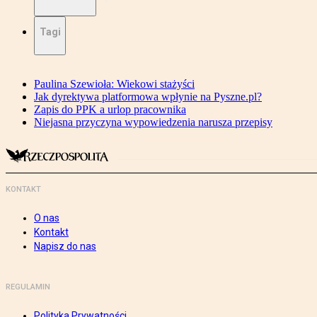
Tagi
Paulina Szewioła: Wiekowi stażyści
Jak dyrektywa platformowa wpłynie na Pyszne.pl?
Zapis do PPK a urlop pracownika
Niejasna przyczyna wypowiedzenia narusza przepisy
KONTAKT
O nas
Kontakt
Napisz do nas
REGULAMIN
Polityka Prywatności