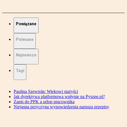
Powiązane
Polecane
Najnowsze
Tagi
Paulina Szewioła: Wiekowi stażyści
Jak dyrektywa platformowa wpłynie na Pyszne.pl?
Zapis do PPK a urlop pracownika
Niejasna przyczyna wypowiedzenia narusza przepisy