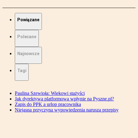
Powiązane
Polecane
Najnowsze
Tagi
Paulina Szewioła: Wiekowi stażyści
Jak dyrektywa platformowa wpłynie na Pyszne.pl?
Zapis do PPK a urlop pracownika
Niejasna przyczyna wypowiedzenia narusza przepisy