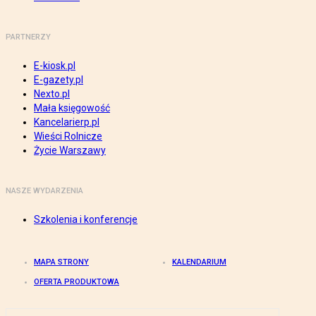
PARTNERZY
E-kiosk.pl
E-gazety.pl
Nexto.pl
Mała księgowość
Kancelarierp.pl
Wieści Rolnicze
Życie Warszawy
NASZE WYDARZENIA
Szkolenia i konferencje
MAPA STRONY
KALENDARIUM
OFERTA PRODUKTOWA