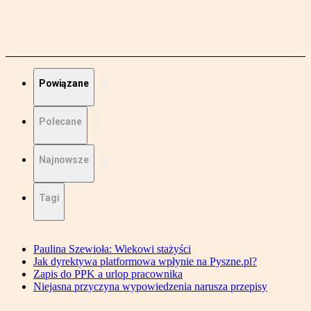
Powiązane
Polecane
Najnowsze
Tagi
Paulina Szewioła: Wiekowi stażyści
Jak dyrektywa platformowa wpłynie na Pyszne.pl?
Zapis do PPK a urlop pracownika
Niejasna przyczyna wypowiedzenia narusza przepisy