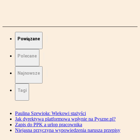
Powiązane
Polecane
Najnowsze
Tagi
Paulina Szewioła: Wiekowi stażyści
Jak dyrektywa platformowa wpłynie na Pyszne.pl?
Zapis do PPK a urlop pracownika
Niejasna przyczyna wypowiedzenia narusza przepisy