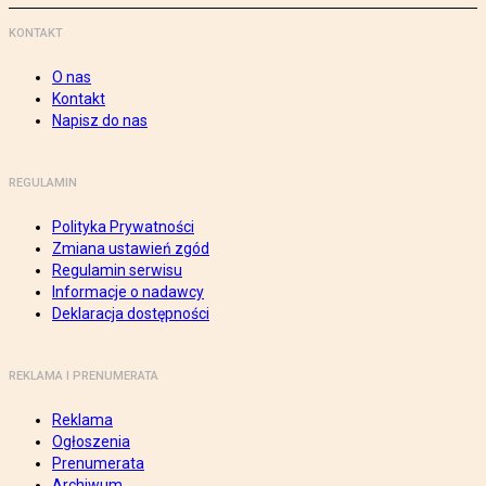
KONTAKT
O nas
Kontakt
Napisz do nas
REGULAMIN
Polityka Prywatności
Zmiana ustawień zgód
Regulamin serwisu
Informacje o nadawcy
Deklaracja dostępności
REKLAMA I PRENUMERATA
Reklama
Ogłoszenia
Prenumerata
Archiwum