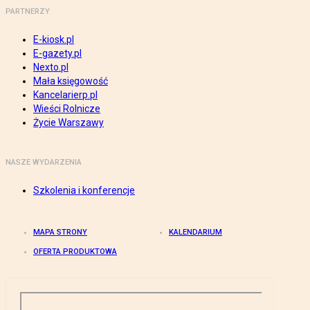
PARTNERZY
E-kiosk.pl
E-gazety.pl
Nexto.pl
Mała księgowość
Kancelarierp.pl
Wieści Rolnicze
Życie Warszawy
NASZE WYDARZENIA
Szkolenia i konferencje
MAPA STRONY
KALENDARIUM
OFERTA PRODUKTOWA