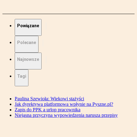
Powiązane
Polecane
Najnowsze
Tagi
Paulina Szewioła: Wiekowi stażyści
Jak dyrektywa platformowa wpłynie na Pyszne.pl?
Zapis do PPK a urlop pracownika
Niejasna przyczyna wypowiedzenia narusza przepisy