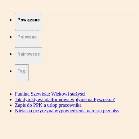
Powiązane
Polecane
Najnowsze
Tagi
Paulina Szewioła: Wiekowi stażyści
Jak dyrektywa platformowa wpłynie na Pyszne.pl?
Zapis do PPK a urlop pracownika
Niejasna przyczyna wypowiedzenia narusza przepisy