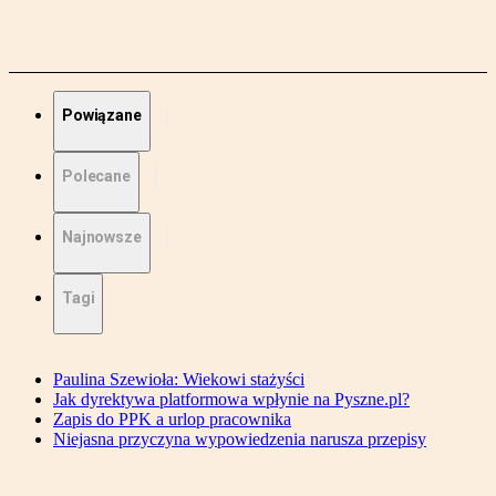
Powiązane
Polecane
Najnowsze
Tagi
Paulina Szewioła: Wiekowi stażyści
Jak dyrektywa platformowa wpłynie na Pyszne.pl?
Zapis do PPK a urlop pracownika
Niejasna przyczyna wypowiedzenia narusza przepisy