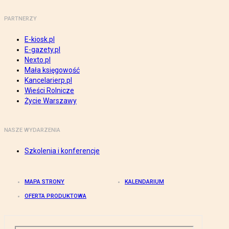
PARTNERZY
E-kiosk.pl
E-gazety.pl
Nexto.pl
Mała księgowość
Kancelarierp.pl
Wieści Rolnicze
Życie Warszawy
NASZE WYDARZENIA
Szkolenia i konferencje
MAPA STRONY
KALENDARIUM
OFERTA PRODUKTOWA