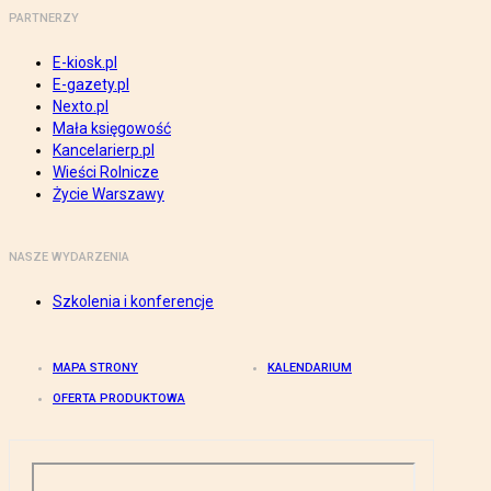
PARTNERZY
E-kiosk.pl
E-gazety.pl
Nexto.pl
Mała księgowość
Kancelarierp.pl
Wieści Rolnicze
Życie Warszawy
NASZE WYDARZENIA
Szkolenia i konferencje
MAPA STRONY
KALENDARIUM
OFERTA PRODUKTOWA