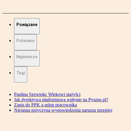
Powiązane
Polecane
Najnowsze
Tagi
Paulina Szewioła: Wiekowi stażyści
Jak dyrektywa platformowa wpłynie na Pyszne.pl?
Zapis do PPK a urlop pracownika
Niejasna przyczyna wypowiedzenia narusza przepisy