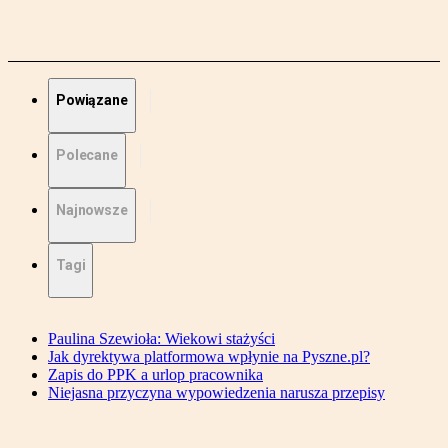
Powiązane
Polecane
Najnowsze
Tagi
Paulina Szewioła: Wiekowi stażyści
Jak dyrektywa platformowa wpłynie na Pyszne.pl?
Zapis do PPK a urlop pracownika
Niejasna przyczyna wypowiedzenia narusza przepisy