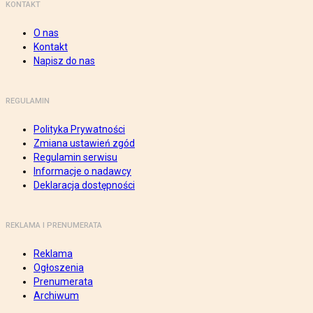
KONTAKT
O nas
Kontakt
Napisz do nas
REGULAMIN
Polityka Prywatności
Zmiana ustawień zgód
Regulamin serwisu
Informacje o nadawcy
Deklaracja dostępności
REKLAMA I PRENUMERATA
Reklama
Ogłoszenia
Prenumerata
Archiwum