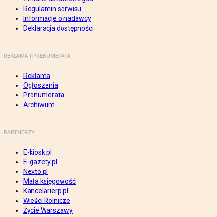
Regulamin serwisu
Informacje o nadawcy
Deklaracja dostępności
REKLAMA I PRENUMERATA
Reklama
Ogłoszenia
Prenumerata
Archiwum
PARTNERZY
E-kiosk.pl
E-gazety.pl
Nexto.pl
Mała księgowość
Kancelarierp.pl
Wieści Rolnicze
Życie Warszawy