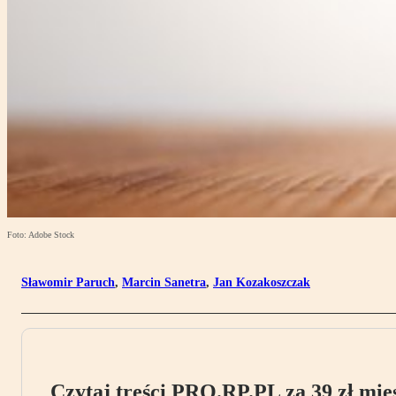
Foto: Adobe Stock
Sławomir Paruch
,
Marcin Sanetra
,
Jan Kozakoszczak
Czytaj treści PRO.RP.PL za 39 zł mies