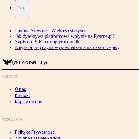
Tagi
Paulina Szewioła: Wiekowi stażyści
Jak dyrektywa platformowa wpłynie na Pyszne.pl?
Zapis do PPK a urlop pracownika
Niejasna przyczyna wypowiedzenia narusza przepisy
KONTAKT
O nas
Kontakt
Napisz do nas
REGULAMIN
Polityka Prywatności
Zmiana ustawień zgód