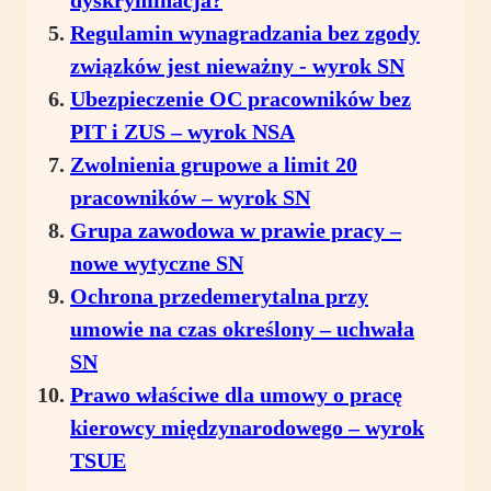
dyskryminacja?
Regulamin wynagradzania bez zgody
związków jest nieważny - wyrok SN
Ubezpieczenie OC pracowników bez
PIT i ZUS – wyrok NSA
Zwolnienia grupowe a limit 20
pracowników – wyrok SN
Grupa zawodowa w prawie pracy –
nowe wytyczne SN
Ochrona przedemerytalna przy
umowie na czas określony – uchwała
SN
Prawo właściwe dla umowy o pracę
kierowcy międzynarodowego – wyrok
TSUE