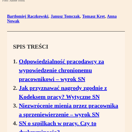
Foto: Adobe Stock
Bartłomiej Raczkowski
,
Janusz Tomczak
,
Tomasz Kret
,
Anna
Nowak
SPIS TREŚCI
Odpowiedzialność pracodawcy za
wypowiedzenie chronionemu
pracownikowi – wyrok SN
Jak przyznawać nagrody zgodnie z
Kodeksem pracy? Wytyczne SN
Niezwrócenie mienia przez pracownika
a sprzeniewierzenie – wyrok SN
SN o szpilkach w pracy. Czy to