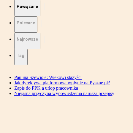
Powiązane
Polecane
Najnowsze
Tagi
Paulina Szewioła: Wiekowi stażyści
Jak dyrektywa platformowa wpłynie na Pyszne.pl?
Zapis do PPK a urlop pracownika
Niejasna przyczyna wypowiedzenia narusza przepisy