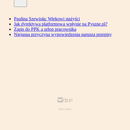
Paulina Szewioła: Wiekowi stażyści
Jak dyrektywa platformowa wpłynie na Pyszne.pl?
Zapis do PPK a urlop pracownika
Niejasna przyczyna wypowiedzenia narusza przepisy