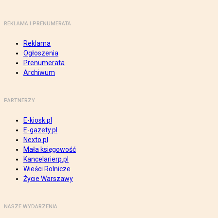
REKLAMA I PRENUMERATA
Reklama
Ogłoszenia
Prenumerata
Archiwum
PARTNERZY
E-kiosk.pl
E-gazety.pl
Nexto.pl
Mała księgowość
Kancelarierp.pl
Wieści Rolnicze
Życie Warszawy
NASZE WYDARZENIA