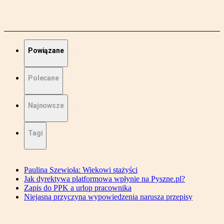
Powiązane
Polecane
Najnowsze
Tagi
Paulina Szewioła: Wiekowi stażyści
Jak dyrektywa platformowa wpłynie na Pyszne.pl?
Zapis do PPK a urlop pracownika
Niejasna przyczyna wypowiedzenia narusza przepisy