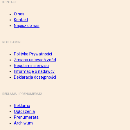
KONTAKT
O nas
Kontakt
Napisz do nas
REGULAMIN
Polityka Prywatności
Zmiana ustawień zgód
Regulamin serwisu
Informacje o nadawcy
Deklaracja dostępności
REKLAMA I PRENUMERATA
Reklama
Ogłoszenia
Prenumerata
Archiwum