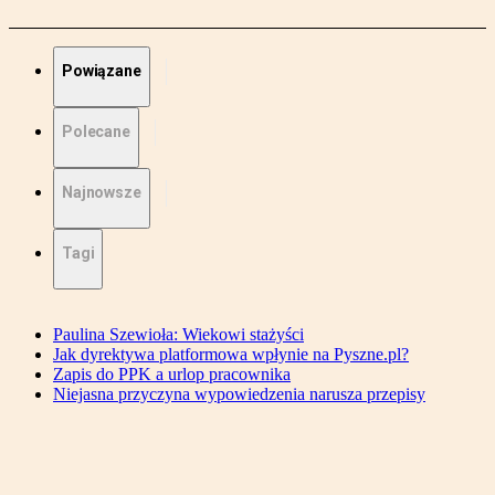
Powiązane
Polecane
Najnowsze
Tagi
Paulina Szewioła: Wiekowi stażyści
Jak dyrektywa platformowa wpłynie na Pyszne.pl?
Zapis do PPK a urlop pracownika
Niejasna przyczyna wypowiedzenia narusza przepisy