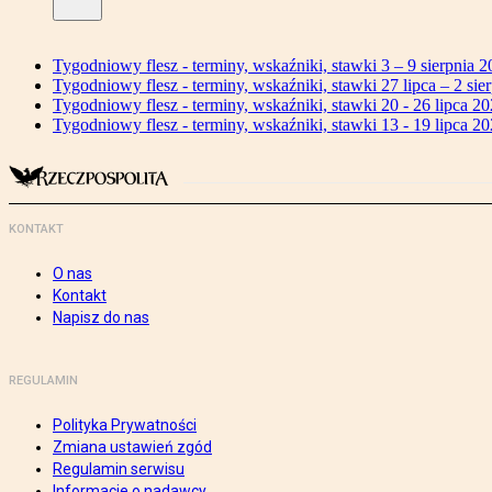
Tygodniowy flesz - terminy, wskaźniki, stawki 3 – 9 sierpnia 2
Tygodniowy flesz - terminy, wskaźniki, stawki 27 lipca – 2 sier
Tygodniowy flesz - terminy, wskaźniki, stawki 20 - 26 lipca 20
Tygodniowy flesz - terminy, wskaźniki, stawki 13 - 19 lipca 20
KONTAKT
O nas
Kontakt
Napisz do nas
REGULAMIN
Polityka Prywatności
Zmiana ustawień zgód
Regulamin serwisu
Informacje o nadawcy