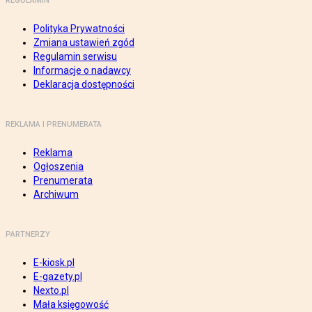
REGULAMIN
Polityka Prywatności
Zmiana ustawień zgód
Regulamin serwisu
Informacje o nadawcy
Deklaracja dostępności
REKLAMA I PRENUMERATA
Reklama
Ogłoszenia
Prenumerata
Archiwum
PARTNERZY
E-kiosk.pl
E-gazety.pl
Nexto.pl
Mała księgowość