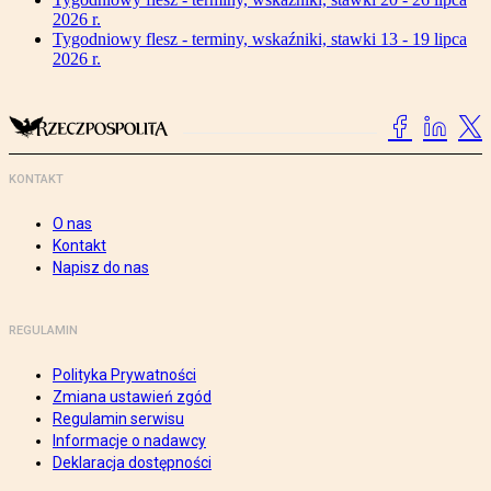
2026 r.
Tygodniowy flesz - terminy, wskaźniki, stawki 13 - 19 lipca
2026 r.
KONTAKT
O nas
Kontakt
Napisz do nas
REGULAMIN
Polityka Prywatności
Zmiana ustawień zgód
Regulamin serwisu
Informacje o nadawcy
Deklaracja dostępności