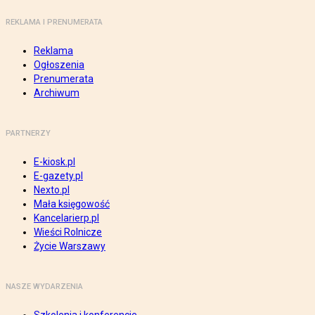
REKLAMA I PRENUMERATA
Reklama
Ogłoszenia
Prenumerata
Archiwum
PARTNERZY
E-kiosk.pl
E-gazety.pl
Nexto.pl
Mała księgowość
Kancelarierp.pl
Wieści Rolnicze
Życie Warszawy
NASZE WYDARZENIA