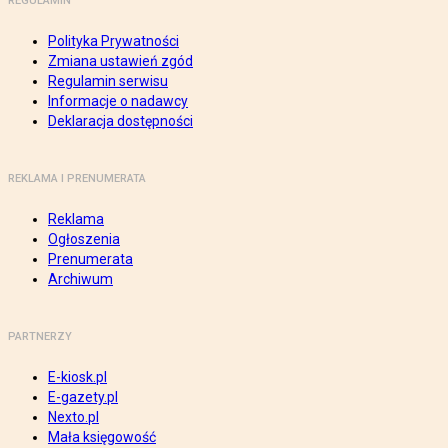
REGULAMIN
Polityka Prywatności
Zmiana ustawień zgód
Regulamin serwisu
Informacje o nadawcy
Deklaracja dostępności
REKLAMA I PRENUMERATA
Reklama
Ogłoszenia
Prenumerata
Archiwum
PARTNERZY
E-kiosk.pl
E-gazety.pl
Nexto.pl
Mała księgowość