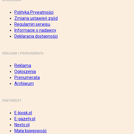
REGULAMIN
Polityka Prywatności
Zmiana ustawień zgód
Regulamin serwisu
Informacje o nadawcy
Deklaracja dostępności
REKLAMA I PRENUMERATA
Reklama
Ogłoszenia
Prenumerata
Archiwum
PARTNERZY
E-kiosk.pl
E-gazety.pl
Nexto.pl
Mała księgowość