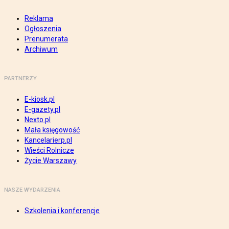
Reklama
Ogłoszenia
Prenumerata
Archiwum
PARTNERZY
E-kiosk.pl
E-gazety.pl
Nexto.pl
Mała księgowość
Kancelarierp.pl
Wieści Rolnicze
Życie Warszawy
NASZE WYDARZENIA
Szkolenia i konferencje