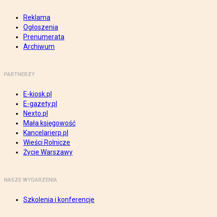
Reklama
Ogłoszenia
Prenumerata
Archiwum
PARTNERZY
E-kiosk.pl
E-gazety.pl
Nexto.pl
Mała księgowość
Kancelarierp.pl
Wieści Rolnicze
Życie Warszawy
NASZE WYDARZENIA
Szkolenia i konferencje