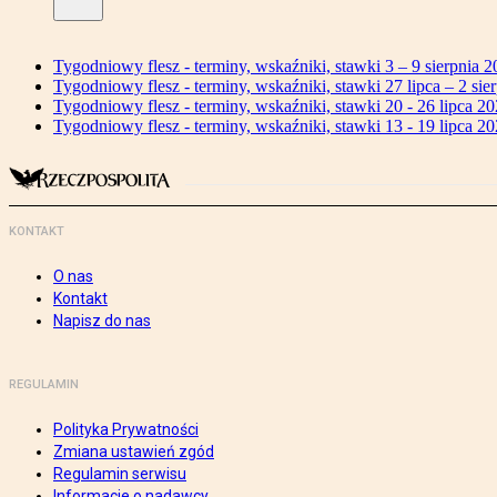
Tygodniowy flesz - terminy, wskaźniki, stawki 3 – 9 sierpnia 2
Tygodniowy flesz - terminy, wskaźniki, stawki 27 lipca – 2 sier
Tygodniowy flesz - terminy, wskaźniki, stawki 20 - 26 lipca 20
Tygodniowy flesz - terminy, wskaźniki, stawki 13 - 19 lipca 20
KONTAKT
O nas
Kontakt
Napisz do nas
REGULAMIN
Polityka Prywatności
Zmiana ustawień zgód
Regulamin serwisu
Informacje o nadawcy