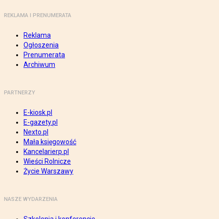
REKLAMA I PRENUMERATA
Reklama
Ogłoszenia
Prenumerata
Archiwum
PARTNERZY
E-kiosk.pl
E-gazety.pl
Nexto.pl
Mała księgowość
Kancelarierp.pl
Wieści Rolnicze
Życie Warszawy
NASZE WYDARZENIA