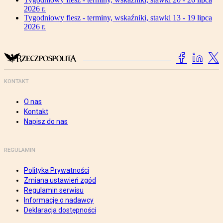
2026 r.
Tygodniowy flesz - terminy, wskaźniki, stawki 13 - 19 lipca
2026 r.
KONTAKT
O nas
Kontakt
Napisz do nas
REGULAMIN
Polityka Prywatności
Zmiana ustawień zgód
Regulamin serwisu
Informacje o nadawcy
Deklaracja dostępności