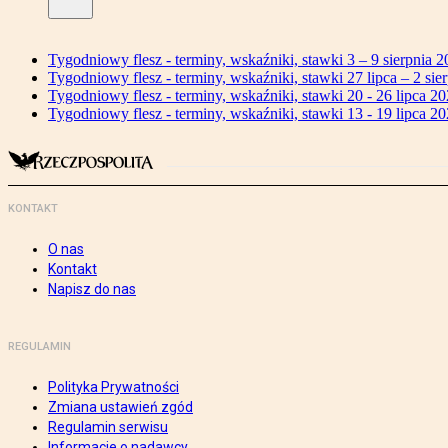
Tygodniowy flesz - terminy, wskaźniki, stawki 3 – 9 sierpnia 2
Tygodniowy flesz - terminy, wskaźniki, stawki 27 lipca – 2 sier
Tygodniowy flesz - terminy, wskaźniki, stawki 20 - 26 lipca 20
Tygodniowy flesz - terminy, wskaźniki, stawki 13 - 19 lipca 20
KONTAKT
O nas
Kontakt
Napisz do nas
REGULAMIN
Polityka Prywatności
Zmiana ustawień zgód
Regulamin serwisu
Informacje o nadawcy