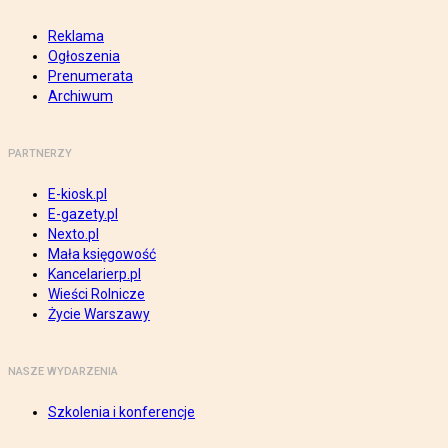
Reklama
Ogłoszenia
Prenumerata
Archiwum
PARTNERZY
E-kiosk.pl
E-gazety.pl
Nexto.pl
Mała księgowość
Kancelarierp.pl
Wieści Rolnicze
Życie Warszawy
NASZE WYDARZENIA
Szkolenia i konferencje