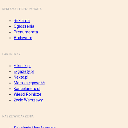
REKLAMA I PRENUMERATA
Reklama
Ogłoszenia
Prenumerata
Archiwum
PARTNERZY
E-kiosk.pl
E-gazety.pl
Nexto.pl
Mała księgowość
Kancelarierp.pl
Wieści Rolnicze
Życie Warszawy
NASZE WYDARZENIA