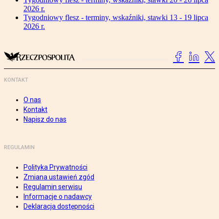
2026 r.
Tygodniowy flesz - terminy, wskaźniki, stawki 13 - 19 lipca
2026 r.
KONTAKT
O nas
Kontakt
Napisz do nas
REGULAMIN
Polityka Prywatności
Zmiana ustawień zgód
Regulamin serwisu
Informacje o nadawcy
Deklaracja dostępności