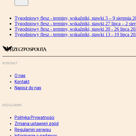
Tygodniowy flesz - terminy, wskaźniki, stawki 3 – 9 sierpnia 2
Tygodniowy flesz - terminy, wskaźniki, stawki 27 lipca – 2 sier
Tygodniowy flesz - terminy, wskaźniki, stawki 20 - 26 lipca 20
Tygodniowy flesz - terminy, wskaźniki, stawki 13 - 19 lipca 20
KONTAKT
O nas
Kontakt
Napisz do nas
REGULAMIN
Polityka Prywatności
Zmiana ustawień zgód
Regulamin serwisu
Informacje o nadawcy