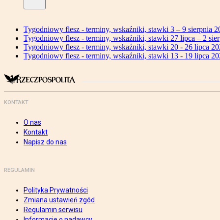
Tygodniowy flesz - terminy, wskaźniki, stawki 3 – 9 sierpnia 2
Tygodniowy flesz - terminy, wskaźniki, stawki 27 lipca – 2 sier
Tygodniowy flesz - terminy, wskaźniki, stawki 20 - 26 lipca 20
Tygodniowy flesz - terminy, wskaźniki, stawki 13 - 19 lipca 20
KONTAKT
O nas
Kontakt
Napisz do nas
REGULAMIN
Polityka Prywatności
Zmiana ustawień zgód
Regulamin serwisu
Informacje o nadawcy