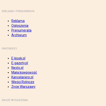
REKLAMA I PRENUMERATA
Reklama
Ogłoszenia
Prenumerata
Archiwum
PARTNERZY
E-kiosk.pl
E-gazety.pl
Nexto.pl
Mała księgowość
Kancelarierp.pl
Wieści Rolnicze
Życie Warszawy
NASZE WYDARZENIA