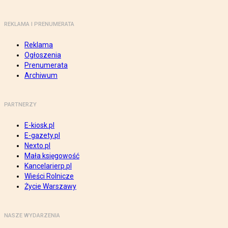
REKLAMA I PRENUMERATA
Reklama
Ogłoszenia
Prenumerata
Archiwum
PARTNERZY
E-kiosk.pl
E-gazety.pl
Nexto.pl
Mała księgowość
Kancelarierp.pl
Wieści Rolnicze
Życie Warszawy
NASZE WYDARZENIA